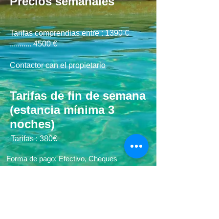
Precios semanales
Tarifas comprendias entre : 1390 €
........... 4500 €
Contactor can el propietario
Tarifas de fin de semana
(estancia mínima 3
noches)
Tarifas : 380€
Forma de pago: Efectivo, Cheques
30% de depósito a pagar en el momento
de la reserva. Registrarse / Salida: 10:00 /
17 horas.
Posibilidad de tomar las
tareas del hogar terminan