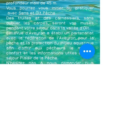
profondeur maxi de 45 m.
Vous pourrez vous initier ou pratiquer
avec
Sens et Olt Pêche
.
Des truites et des carnassiers, sans
oublier les carpes, seront vos muses
pendant votre séjour dans la vallée d’Olt.
BelleVue d'Aveyron a établi un partenariat
avec la fédération de l'Aveyron pour la
pêche et la protection du milieu aquatique
afin d'offrir aux pêcheurs le meilleur
confort et les informations utiles à votre
séjour Plaisir de la Pêche.
N'hésitez pas à nous demander plus
d'information en cliquant
ici
, nous nous
ferons un plaisir de vous renseigner.
©
2013-2026
BELLEVUE D'AVEYRON.
accueil@bellevuedaveyron.com
Suivez nous sur les réseaux