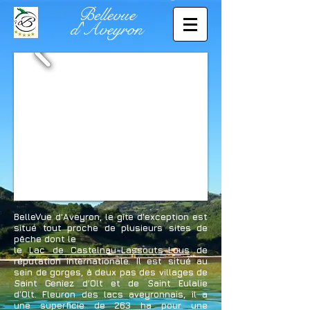
Bellevue
d'Aveyron
BelleVue d'Aveyron, le gîte d'exception est
situé tout proche de plusieurs sites de
pêche dont le
le
Lac de Castelnau-Lassouts-Lous
de
réputation internationale. Il est situé au
sein de gorges, à deux pas des villages de
Saint Geniez d’Olt et de Saint Eulalie
d’Olt. Fleuron des lacs aveyronnais, il a
une superficie de 263 ha pour une