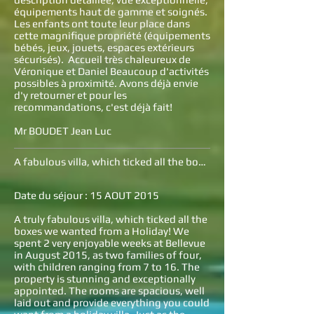
équipements haut de gamme et soignés.
Les enfants ont toute leur place dans
cette magnifique propriété (équipements
bébés, jeux, jouets, espaces extérieurs
sécurisés). Accueil très chaleureux de
Véronique et Daniel Beaucoup d'activités
possibles à proximité. Avons déjà envie
d'y retourner et pour les
recommandations, c'est déjà fait!
Mr BOUDET Jean Luc
A fabulous villa, which ticked all the boxes!
Date du séjour : 15 AOUT 2015
A truly fabulous villa, which ticked all the
boxes we wanted from a Holiday! We
spent 2 very enjoyable weeks at Bellevue
in August 2015, as two families of four,
with children ranging from 7 to 16. The
property is stunning and exceptionally
appointed. The rooms are spacious, well
laid out and provide everything you could