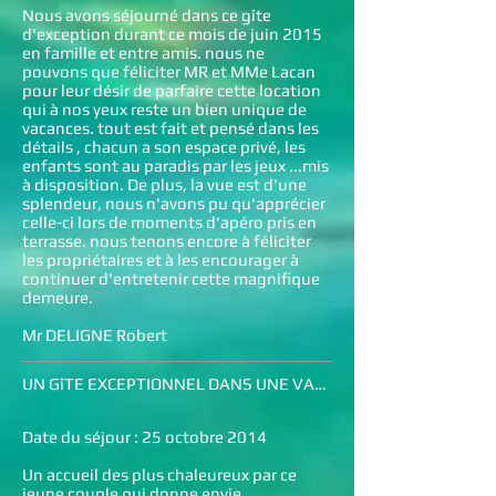
Nous avons séjourné dans ce gîte
d'exception durant ce mois de juin 2015
en famille et entre amis. nous ne
pouvons que féliciter MR et MMe Lacan
pour leur désir de parfaire cette location
qui à nos yeux reste un bien unique de
vacances. tout est fait et pensé dans les
détails , chacun a son espace privé, les
enfants sont au paradis par les jeux ...mis
à disposition. De plus, la vue est d'une
splendeur, nous n'avons pu qu'apprécier
celle-ci lors de moments d'apéro pris en
terrasse. nous tenons encore à féliciter
les propriétaires et à les encourager à
continuer d'entretenir cette magnifique
demeure.
Mr DELIGNE Robert
UN GîTE EXCEPTIONNEL DANS UNE VALEE SPLENDIDE
Date du séjour : 25 octobre 2014
Un accueil des plus chaleureux par ce
jeune couple qui donne envie