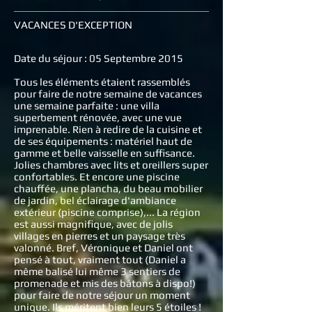
VACANCES D'EXCEPTION
Date du séjour : 05 Septembre 2015
Tous les éléments étaient rassemblés
pour faire de notre semaine de vacances
une semaine parfaite : une villa
superbement rénovée, avec une vue
imprenable. Rien à redire de la cuisine et
de ses équipements : matériel haut de
gamme et belle vaisselle en suffisance.
Jolies chambres avec lits et oreillers super
confortables. Et encore une piscine
chauffée, une plancha, du beau mobilier
de jardin, bel éclairage d'ambiance
extérieur (piscine comprise),... La région
est aussi magnifique, avec de jolis
villages en pierres et un paysage très
valonné. Bref, Véronique et Daniel ont
pensé à tout, vraiment tout (Daniel a
même balisé lui même 3 sentiers de
promenade et mis des bâtons à dispo!)
pour faire de notre séjour un moment
unique. Ils méritent bien leurs 5 étoiles !