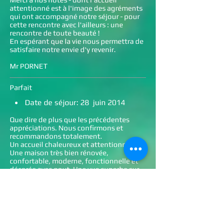
attentionné est à l'image des agréments
qui ont accompagné notre séjour - pour
cette rencontre avec l'ailleurs : une
rencontre de toute beauté !
En espérant que la vie nous permettra de
satisfaire notre envie d'y revenir.
Mr PORNET
Parfait
Date de séjour: 28 juin 2014
Que dire de plus que les précédentes
appréciations. Nous confirmons et
recommandons totalement.
Un accueil chaleureux et attentionné.
Une maison très bien rénovée,
confortable, moderne, fonctionnelle et
décorée avec gout. Une vue superbe sur
l’Aveyron et un environnement calme,
idéal pour se reposer et visiter la région.
Une belle piscine dans un jardin très
agréable et équipé pour les enfants.
Les propriétaires sont charmants et à