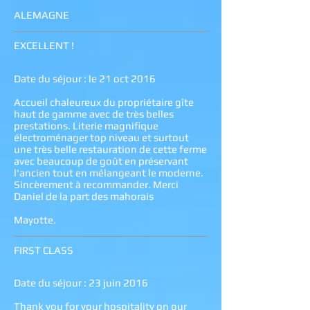
ALEMAGNE
EXCELLENT !
Date du séjour : le 21 oct 2016
Accueil chaleureux du propriétaire gîte
haut de gamme avec de très belles
prestations. Literie magnifique
électroménager top niveau et surtout
une très belle restauration de cette ferme
avec beaucoup de goût en préservant
l'ancien tout en mélangeant le moderne.
Sincèrement à recommander. Merci
Daniel de la part des mahorais
Mayotte.
FIRST CLASS
Date du séjour : 23 juin 2016
Thank you for your hospitality on our