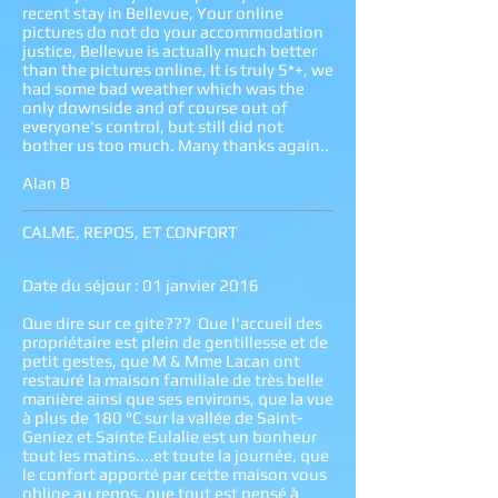
recent stay in Bellevue, Your online
pictures do not do your accommodation
justice, Bellevue is actually much better
than the pictures online, It is truly 5*+, we
had some bad weather which was the
only downside and of course out of
everyone's control, but still did not
bother us too much. Many thanks again..
Alan B
CALME, REPOS, ET CONFORT
Date du séjour : 01 janvier 2016
Que dire sur ce gite??? Que l'accueil des
propriétaire est plein de gentillesse et de
petit gestes, que M & Mme Lacan ont
restauré la maison familiale de très belle
manière ainsi que ses environs, que la vue
à plus de 180 °C sur la vallée de Saint-
Geniez et Sainte Eulalie est un bonheur
tout les matins....et toute la journée, que
le confort apporté par cette maison vous
oblige au repos, que tout est pensé à