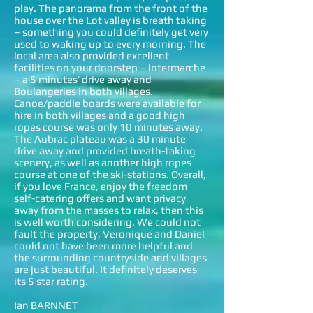
play. The panorama from the front of the
house over the Lot valley is breath taking
– something you could definitely get very
used to waking up to every morning. The
local area also provided excellent
facilities on your doorstep – Intermarche
– a 5 minutes’ drive away and
Boulangeries in both villages.
Canoe/paddle boards were available for
hire in both villages and a good high
ropes course was only 10 minutes away.
The Aubrac plateau was a 30 minute
drive away and provided breath-taking
scenery, as well as another high ropes
course at one of the ski-stations. Overall,
if you love France, enjoy the freedom
self-catering offers and want privacy
away from the masses to relax, then this
is well worth considering. We could not
fault the property, Veronique and Daniel
could not have been more helpful and
the surrounding countryside and villages
are just beautiful. It definitely deserves
its 5 star rating.
Ian BARNNET