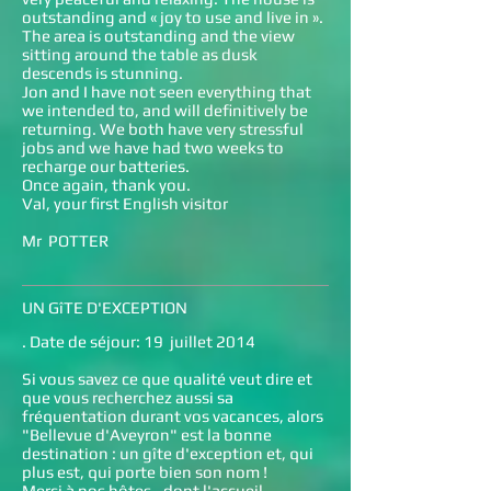
outstanding and « joy to use and live in ».
The area is outstanding and the view
sitting around the table as dusk
descends is stunning.
Jon and I have not seen everything that
we intended to, and will definitively be
returning. We both have very stressful
jobs and we have had two weeks to
recharge our batteries.
Once again, thank you.
Val, your first English visitor
Mr POTTER
UN GîTE D'EXCEPTION
. Date de séjour: 19 juillet 2014
Si vous savez ce que qualité veut dire et
que vous recherchez aussi sa
fréquentation durant vos vacances, alors
"Bellevue d'Aveyron" est la bonne
destination : un gîte d'exception et, qui
plus est, qui porte bien son nom !
Merci à nos hôtes - dont l'accueil