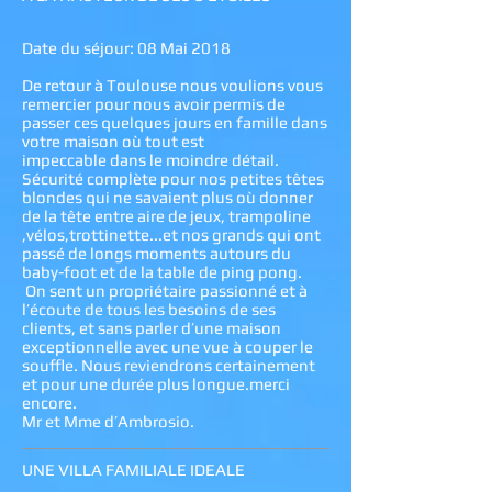
Date du séjour: 08 Mai 2018
De retour à Toulouse nous voulions vous
remercier pour nous avoir permis de
passer ces quelques jours en famille dans
votre maison où tout est
impeccable dans le moindre détail.
Sécurité complète pour nos petites têtes
blondes qui ne savaient plus où donner
de la tête entre aire de jeux, trampoline
,vélos,trottinette...et nos grands qui ont
passé de longs moments autours du
baby-foot et de la table de ping pong.
On sent un propriétaire passionné et à
l’écoute de tous les besoins de ses
clients, et sans parler d’une maison
exceptionnelle avec une vue à couper le
souffle. Nous reviendrons certainement
et pour une durée plus longue.merci
encore.
Mr et Mme d’Ambrosio.
UNE VILLA FAMILIALE IDEALE