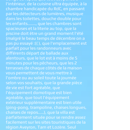
l'intérieur, de la cuisine ultra équipée, à la
chambre handicapée du RdC, en passant
par les détecteurs de lumières, musique
dans les toilettes, douche double pour
les enfants......., que les chambres sont
spacieuses et la literie au top, que la
piscine doit être un grand moment l'été
(malgré le beau temps de décembre on a
pas pu essayé :(( ), que l'emplacement est
parfait pour les randonneurs avec
différents départ de ballade aux
alentours, que le lot est à moins de 5
minutes pour les pêcheurs, que les 2
terrasses de chaque côtés de la maison
vous permettent de vous mettre à
l'ombre ou au soleil toute la journée
selon vos souhaits, que la grande pièce
de vie est fort agréable, que
l'équipement domotique est bien
agréable, que tout l'équipement
extérieur supplémentaire est bien utile
(ping-pong, trampoline, chaises longues,
chaises de repos.....), que la villa est
parfaitement située pour se rendre assez
facilement sur les sites touristiques de la
région Aveyron, Tarn et Lozère. Seul