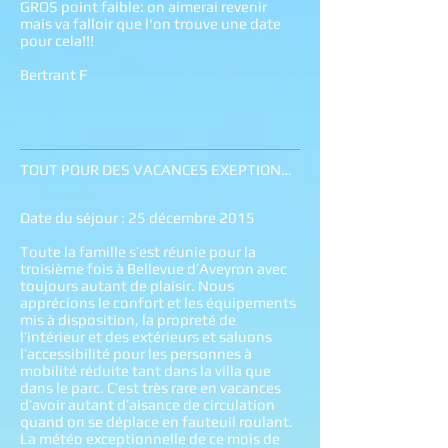
GROS point faible: on aimerai revenir
mais va falloir que l'on trouve une date
pour cela!!!
Bertrant F
TOUT POUR DES VACANCES EXEPTIONNELLES !
Date du séjour : 25 décembre 2015
Toute la famille s’est réunie pour la
troisième fois à Bellevue d’Aveyron avec
toujours autant de plaisir. Nous
apprécions le confort et les équipements
mis à disposition, la propreté de
l’intérieur et des extérieurs et saluons
l’accessibilité pour les personnes à
mobilité réduite tant dans la villa que
dans le parc. C’est très rare en vacances
d’avoir autant d’aisance de circulation
quand on se déplace en fauteuil roulant.
La météo exceptionnelle de ce mois de