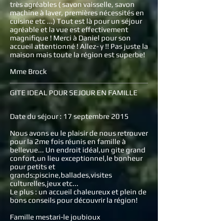
très agréables ( savon vaisselle, savon
machine à laver, premières nécessités en
cuisine etc ...) Tout est là pour un séjour
agréable et la vue est effectivement
magnifique ! Merci à Daniel pour son
accueil attentionné ! Allez- y !! Pas juste la
maison mais toute la région est superbe!
Mme Brock
GITE IDEAL POUR SEJOUR EN FAMILLE
Date du séjour : 17 septembre 2015
Nous avons eu le plaisir de nous retrouver
pour la 2me fois réunis en famille à
bellevue... Un endroit idéal,un gite grand
confort,un lieu exceptionnel,le bonheur
pour petits et
grands:piscine,ballades,visites
culturelles,jeux etc...
Le plus : un accueil chaleureux et plein de
bons conseils pour découvrir la région!
Famille mestari-le joubioux