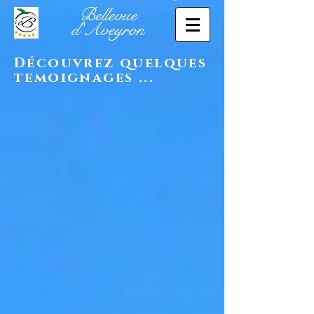
Bellevue
d'Aveyron
Découvrez quelques
temoignages ...