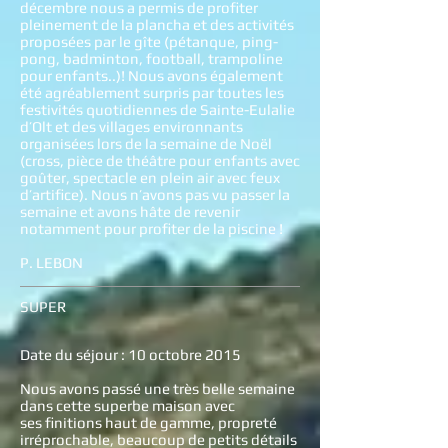
décembre nous a permis de profiter
pleinement de la plancha et des activités
proposées par le gîte (pétanque, ping-
pong, badminton, football, trampoline
pour enfants..)! Nous avons également
été agréablement surpris par toutes les
festivités quotidiennes de Sainte-Eulalie
d’Olt et des villages environnants
organisées lors de la semaine de Noël
(cross, pièce de théâtre pour enfants avec
goûter, spectacle en plein air avec feux
d’artifice). Nous n’avons pas vu passer la
semaine et avons hâte de revenir
notamment pour profiter de la piscine !
P. LEBON
SUPER
Date du séjour : 10 octobre 2015
Nous avons passé une très belle semaine
dans cette superbe maison avec
ses finitions haut de gamme, propreté
irréprochable, beaucoup de petits détails