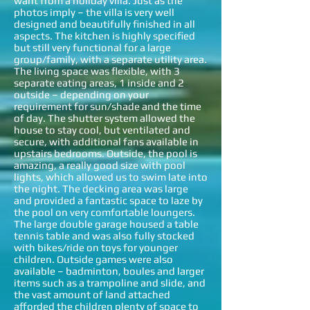
want from a holiday villa. Just as the
photos imply – the villa is very well
designed and beautifully finished in all
aspects. The kitchen is highly specified
but still very functional for a large
group/family, with a separate utility area.
The living space was flexible, with 3
separate eating areas, 1 inside and 2
outside – depending on your
requirement for sun/shade and the time
of day. The shutter system allowed the
house to stay cool, but ventilated and
secure, with additional fans available in
upstairs bedrooms. Outside, the pool is
amazing, a really good size with pool
lights, which allowed us to swim late into
the night. The decking area was large
and provided a fantastic space to laze by
the pool on very comfortable loungers.
The large double garage housed a table
tennis table and was also fully stocked
with bikes/ride on toys for younger
children. Outside games were also
available – badminton, boules and larger
items such as a trampoline and slide, and
the vast amount of land attached
afforded the children plenty of space to