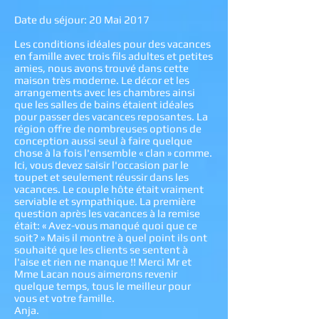
Date du séjour: 20 Mai 2017
Les conditions idéales pour des vacances
en famille avec trois fils adultes et petites
amies, nous avons trouvé dans cette
maison très moderne. Le décor et les
arrangements avec les chambres ainsi
que les salles de bains étaient idéales
pour passer des vacances reposantes. La
région offre de nombreuses options de
conception aussi seul à faire quelque
chose à la fois l'ensemble « clan » comme.
Ici, vous devez saisir l'occasion par le
toupet et seulement réussir dans les
vacances. Le couple hôte était vraiment
serviable et sympathique. La première
question après les vacances à la remise
était: « Avez-vous manqué quoi que ce
soit? » Mais il montre à quel point ils ont
souhaité que les clients se sentent à
l'aise et rien ne manque !! Merci Mr et
Mme Lacan nous aimerons revenir
quelque temps, tous le meilleur pour
vous et votre famille.
Anja.